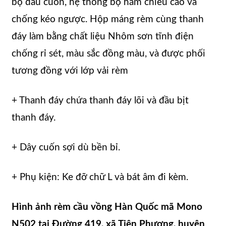
bộ đầu cuốn, hệ thống bộ hãm chiều cao và
chống kéo ngược. Hộp máng rèm cùng thanh
đáy làm bằng chất liệu Nhôm sơn tĩnh điện
chống rỉ sét, màu sắc đồng màu, và được phối
tương đồng với lớp vải rèm
+ Thanh đáy chứa thanh đáy lõi và đầu bịt
thanh đáy.
+ Dây cuốn sợi dù bền bỉ.
+ Phụ kiện: Ke đỡ chữ L và bát âm đi kèm.
Hình ảnh rèm cầu vồng Hàn Quốc mã Mono
N502 tại Đường 419, xã Tiên Phương, huyện