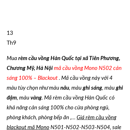
13
Th9
Mua
rèm cầu vồng Hàn Quốc tại xã Tiên Phương,
Chương Mỹ, Hà Nội
mã cầu vồng Mono N502 cản
sáng 100% – Blackout
. Mã cầu vồng này với 4
màu tùy chọn như màu
nâu
, màu
ghi sáng
, màu
ghi
đậm
, màu
vàng
. Mã rèm cầu vồng Hàn Quốc có
khả năng cản sáng 100% cho cửa phòng ngủ,
phòng khách, phòng bếp ăn ,…
Giá rèm cầu vồng
blackout mã Mono
N501-N502-N503-N504, sale