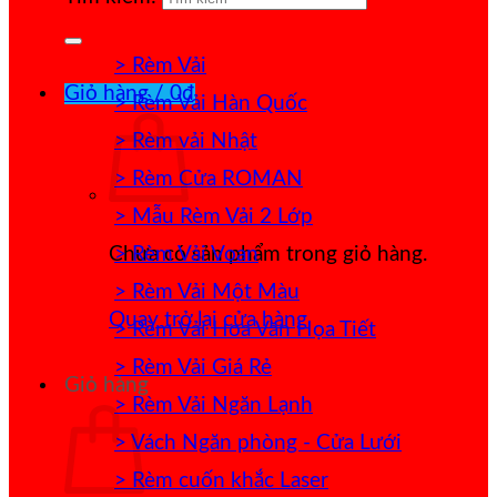
> Rèm Vải
Giỏ hàng /
0
₫
> Rèm Vải Hàn Quốc
> Rèm vải Nhật
> Rèm Cửa ROMAN
> Mẫu Rèm Vải 2 Lớp
> Rèm Vải Voan
Chưa có sản phẩm trong giỏ hàng.
> Rèm Vải Một Màu
Quay trở lại cửa hàng
> Rèm Vải Hoa Văn Họa Tiết
> Rèm Vải Giá Rẻ
Giỏ hàng
> Rèm Vải Ngăn Lạnh
> Vách Ngăn phòng - Cửa Lưới
> Rèm cuốn khắc Laser