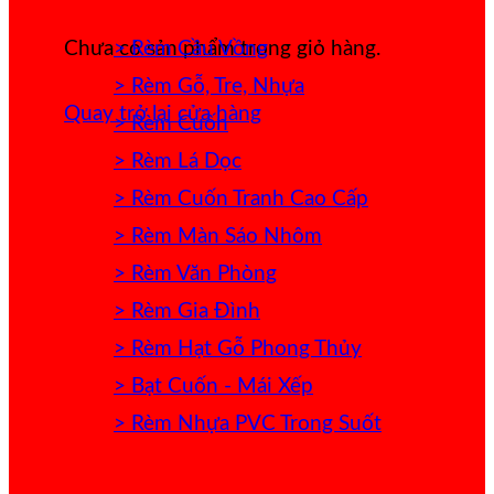
> Rèm Cầu Vồng
Chưa có sản phẩm trong giỏ hàng.
> Rèm Gỗ, Tre, Nhựa
Quay trở lại cửa hàng
> Rèm Cuốn
> Rèm Lá Dọc
> Rèm Cuốn Tranh Cao Cấp
> Rèm Màn Sáo Nhôm
> Rèm Văn Phòng
> Rèm Gia Đình
> Rèm Hạt Gỗ Phong Thủy
> Bạt Cuốn - Mái Xếp
> Rèm Nhựa PVC Trong Suốt