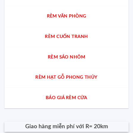
RÈM VĂN PHÒNG
RÈM CUỐN TRANH
RÈM SÁO NHÔM
RÈM HẠT GỖ PHONG THỦY
BÁO GIÁ RÈM CỬA
Giao hàng miễn phí với R= 20km