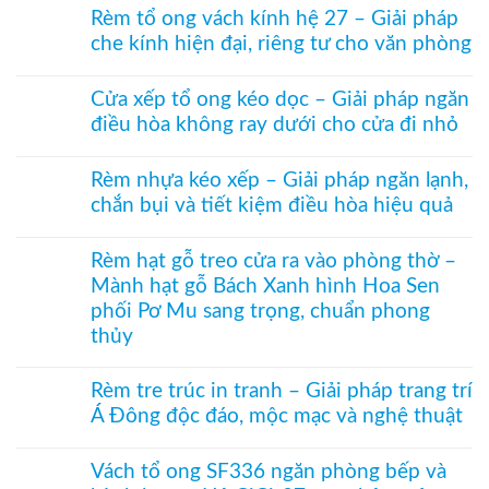
có
Rèm tổ ong vách kính hệ 27 – Giải pháp
bình
che kính hiện đại, riêng tư cho văn phòng
luận
ở
Không
Rèm
có
ngăn
Cửa xếp tổ ong kéo dọc – Giải pháp ngăn
bình
nhiệt
điều hòa không ray dưới cho cửa đi nhỏ
luận
điều
ở
hòa
Không
Rèm
Vessel
có
tổ
Rèm nhựa kéo xếp – Giải pháp ngăn lạnh,
1003
bình
ong
hệ
chắn bụi và tiết kiệm điều hòa hiệu quả
luận
vách
27
ở
kính
Không
hai
Cửa
hệ
có
khung
xếp
Rèm hạt gỗ treo cửa ra vào phòng thờ –
27
bình
mở
tổ
–
Mành hạt gỗ Bách Xanh hình Hoa Sen
luận
2
ong
Giải
ở
bên
kéo
phối Pơ Mu sang trọng, chuẩn phong
pháp
Rèm
dọc
che
thủy
nhựa
–
kính
kéo
Giải
Không
hiện
xếp
pháp
có
đại,
–
Rèm tre trúc in tranh – Giải pháp trang trí
ngăn
bình
riêng
Giải
điều
Á Đông độc đáo, mộc mạc và nghệ thuật
luận
tư
pháp
hòa
ở
cho
ngăn
Không
không
Rèm
văn
lạnh,
có
ray
hạt
Vách tổ ong SF336 ngăn phòng bếp và
phòng
chắn
bình
dưới
gỗ