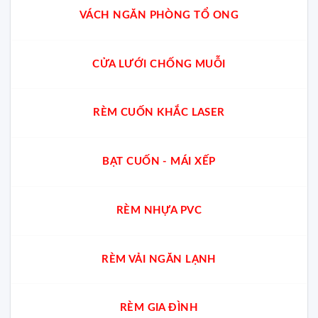
VÁCH NGĂN PHÒNG TỔ ONG
CỬA LƯỚI CHỐNG MUỖI
RÈM CUỐN KHẮC LASER
BẠT CUỐN - MÁI XẾP
RÈM NHỰA PVC
RÈM VẢI NGĂN LẠNH
RÈM GIA ĐÌNH