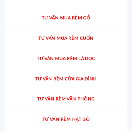
TƯ VẤN MUA RÈM GỖ
TƯ VẤN MUA RÈM CUỐN
TƯ VẤN MUA RÈM LÁ DỌC
TƯ VẤN RÈM CỬA GIA ĐÌNH
TƯ VẤN RÈM VĂN PHÒNG
TƯ VẤN RÈM HẠT GỖ