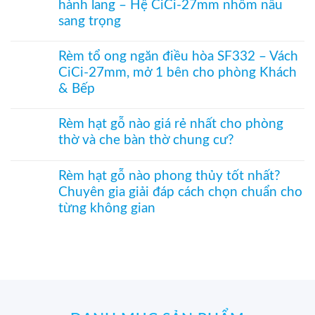
bụi
hành lang – Hệ CiCi-27mm nhôm nâu
luận
cho
treo
và
ở
cửa
cửa
sang trọng
tiết
Rèm
đi
ra
kiệm
tre
Không
nhỏ
vào
điều
trúc
có
phòng
Rèm tổ ong ngăn điều hòa SF332 – Vách
hòa
in
bình
thờ
hiệu
tranh
CiCi-27mm, mở 1 bên cho phòng Khách
luận
–
quả
–
ở
Mành
& Bếp
Giải
Vách
hạt
pháp
tổ
Không
gỗ
trang
ong
có
Bách
Rèm hạt gỗ nào giá rẻ nhất cho phòng
trí
SF336
bình
Xanh
Á
thờ và che bàn thờ chung cư?
ngăn
luận
hình
Đông
phòng
ở
Hoa
Không
độc
bếp
Rèm
Sen
có
đáo,
và
tổ
Rèm hạt gỗ nào phong thủy tốt nhất?
phối
bình
mộc
hành
ong
Pơ
Chuyên gia giải đáp cách chọn chuẩn cho
luận
mạc
lang
ngăn
Mu
ở
và
–
điều
từng không gian
sang
Rèm
nghệ
Hệ
hòa
trọng,
hạt
Không
thuật
CiCi-
SF332
chuẩn
gỗ
có
27mm
–
phong
nào
bình
nhôm
Vách
thủy
giá
luận
nâu
CiCi-
rẻ
ở
sang
27mm,
nhất
Rèm
trọng
mở
cho
hạt
1
phòng
gỗ
bên
thờ