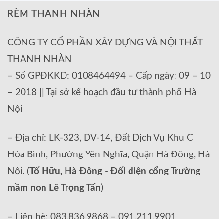
RÈM THANH NHÀN
CÔNG TY CỔ PHẦN XÂY DỰNG VÀ NỘI THẤT
THANH NHÀN
– Số GPĐKKD: 0108464494 – Cấp ngày: 09 – 10
– 2018 || Tại sở kế hoạch đầu tư thành phố Hà
Nội
– Địa chỉ: LK-323, DV-14, Đất Dịch Vụ Khu C
Hòa Bình, Phường Yên Nghĩa, Quận Hà Đông, Hà
Nội. (
Tố Hữu, Hà Đông
-
Đối diện cổng Trường
mầm non Lê Trọng Tấn
)
– Liên hệ: 083.836.9868 – 091.211.9901