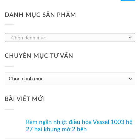
DANH MỤC SẢN PHẨM
Chọn danh mục
CHUYÊN MỤC TƯ VẤN
Chuyên
Mục
Tư
BÀI VIẾT MỚI
Vấn
Rèm ngăn nhiệt điều hòa Vessel 1003 hệ
27 hai khung mở 2 bên
Không