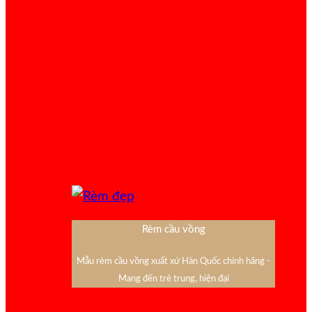
Rèm cầu vồng
Mẫu rèm cầu vồng xuất xứ Hàn Quốc chính hãng -
Mang đến trẻ trung, hiện đại