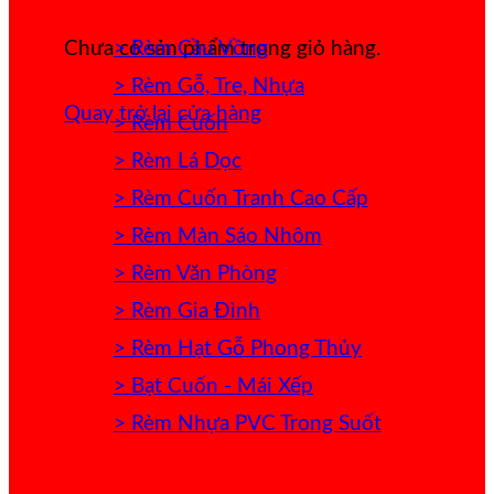
> Rèm Cầu Vồng
Chưa có sản phẩm trong giỏ hàng.
> Rèm Gỗ, Tre, Nhựa
Quay trở lại cửa hàng
> Rèm Cuốn
> Rèm Lá Dọc
> Rèm Cuốn Tranh Cao Cấp
> Rèm Màn Sáo Nhôm
> Rèm Văn Phòng
> Rèm Gia Đình
> Rèm Hạt Gỗ Phong Thủy
> Bạt Cuốn - Mái Xếp
> Rèm Nhựa PVC Trong Suốt