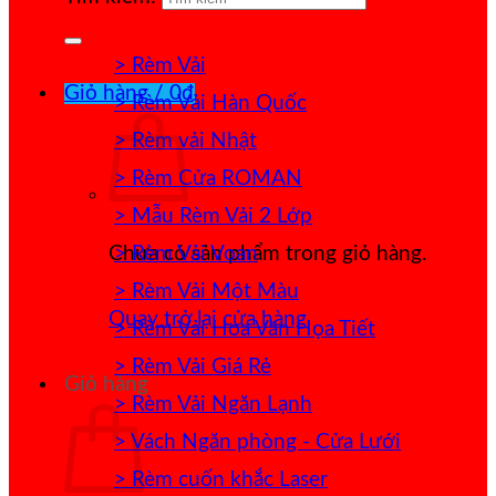
> Rèm Vải
Giỏ hàng /
0
₫
> Rèm Vải Hàn Quốc
> Rèm vải Nhật
> Rèm Cửa ROMAN
> Mẫu Rèm Vải 2 Lớp
> Rèm Vải Voan
Chưa có sản phẩm trong giỏ hàng.
> Rèm Vải Một Màu
Quay trở lại cửa hàng
> Rèm Vải Hoa Văn Họa Tiết
> Rèm Vải Giá Rẻ
Giỏ hàng
> Rèm Vải Ngăn Lạnh
> Vách Ngăn phòng - Cửa Lưới
> Rèm cuốn khắc Laser