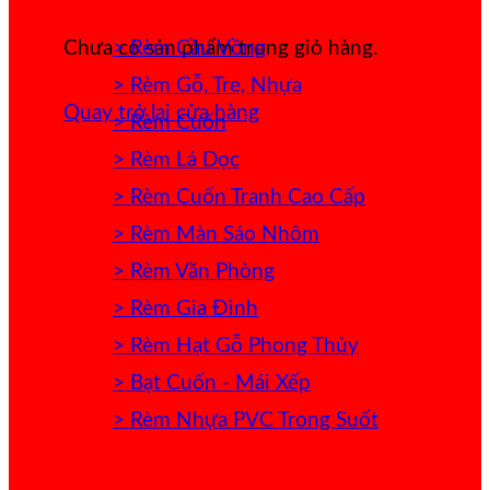
> Rèm Cầu Vồng
Chưa có sản phẩm trong giỏ hàng.
> Rèm Gỗ, Tre, Nhựa
Quay trở lại cửa hàng
> Rèm Cuốn
> Rèm Lá Dọc
> Rèm Cuốn Tranh Cao Cấp
> Rèm Màn Sáo Nhôm
> Rèm Văn Phòng
> Rèm Gia Đình
> Rèm Hạt Gỗ Phong Thủy
> Bạt Cuốn - Mái Xếp
> Rèm Nhựa PVC Trong Suốt