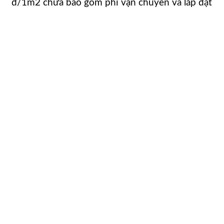
đ/1m2 chưa bao gồm phí vận chuyển và lắp đặt