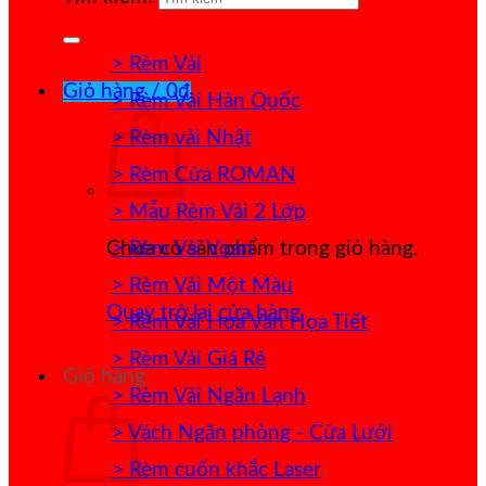
> Rèm Vải
Giỏ hàng /
0
₫
> Rèm Vải Hàn Quốc
> Rèm vải Nhật
> Rèm Cửa ROMAN
> Mẫu Rèm Vải 2 Lớp
> Rèm Vải Voan
Chưa có sản phẩm trong giỏ hàng.
> Rèm Vải Một Màu
Quay trở lại cửa hàng
> Rèm Vải Hoa Văn Họa Tiết
> Rèm Vải Giá Rẻ
Giỏ hàng
> Rèm Vải Ngăn Lạnh
> Vách Ngăn phòng - Cửa Lưới
> Rèm cuốn khắc Laser