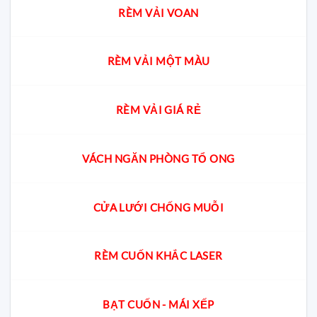
RÈM VẢI VOAN
RÈM VẢI MỘT MÀU
RÈM VẢI GIÁ RẺ
VÁCH NGĂN PHÒNG TỔ ONG
CỬA LƯỚI CHỐNG MUỖI
RÈM CUỐN KHẮC LASER
BẠT CUỐN - MÁI XẾP