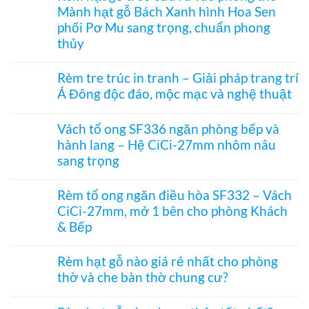
mở
tổ
–
Mành hạt gỗ Bách Xanh hình Hoa Sen
luận
2
ong
Giải
ở
bên
kéo
phối Pơ Mu sang trọng, chuẩn phong
pháp
Rèm
dọc
che
thủy
nhựa
–
kính
kéo
Giải
Không
hiện
xếp
pháp
có
đại,
Rèm tre trúc in tranh – Giải pháp trang trí
–
ngăn
bình
riêng
Giải
điều
Á Đông độc đáo, mộc mạc và nghệ thuật
luận
tư
pháp
hòa
ở
cho
ngăn
Không
không
Rèm
văn
lạnh,
có
ray
hạt
Vách tổ ong SF336 ngăn phòng bếp và
phòng
chắn
bình
dưới
gỗ
bụi
hành lang – Hệ CiCi-27mm nhôm nâu
luận
cho
treo
và
ở
cửa
sang trọng
cửa
tiết
Rèm
đi
ra
kiệm
tre
Không
nhỏ
vào
điều
trúc
có
phòng
Rèm tổ ong ngăn điều hòa SF332 – Vách
hòa
in
bình
thờ
hiệu
CiCi-27mm, mở 1 bên cho phòng Khách
tranh
luận
–
quả
–
ở
& Bếp
Mành
Giải
Vách
hạt
pháp
tổ
Không
gỗ
trang
ong
có
Bách
Rèm hạt gỗ nào giá rẻ nhất cho phòng
trí
SF336
bình
Xanh
thờ và che bàn thờ chung cư?
Á
ngăn
luận
hình
Đông
phòng
ở
Hoa
Không
độc
bếp
Rèm
Sen
có
đáo,