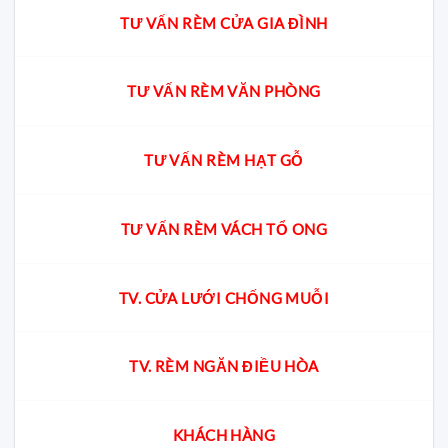
TƯ VẤN RÈM CỬA GIA ĐÌNH
TƯ VẤN RÈM VĂN PHÒNG
TƯ VẤN RÈM HẠT GỖ
TƯ VẤN RÈM VÁCH TỔ ONG
TV. CỬA LƯỚI CHỐNG MUỖI
TV. RÈM NGĂN ĐIỀU HÒA
KHÁCH HÀNG