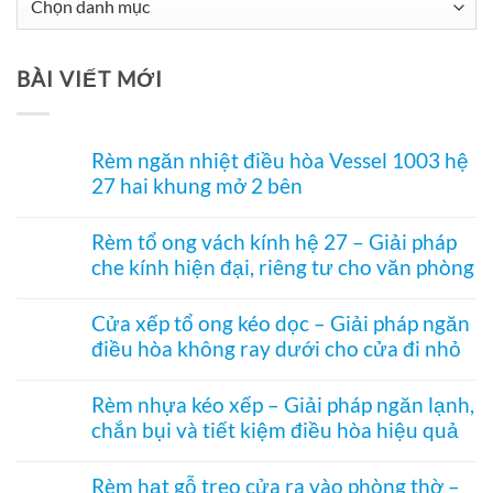
Chuyên
Mục
Tư
BÀI VIẾT MỚI
Vấn
Rèm ngăn nhiệt điều hòa Vessel 1003 hệ
27 hai khung mở 2 bên
Không
có
Rèm tổ ong vách kính hệ 27 – Giải pháp
bình
che kính hiện đại, riêng tư cho văn phòng
luận
ở
Không
Rèm
có
ngăn
Cửa xếp tổ ong kéo dọc – Giải pháp ngăn
bình
nhiệt
điều hòa không ray dưới cho cửa đi nhỏ
luận
điều
ở
hòa
Không
Rèm
Vessel
có
tổ
Rèm nhựa kéo xếp – Giải pháp ngăn lạnh,
1003
bình
ong
hệ
chắn bụi và tiết kiệm điều hòa hiệu quả
luận
vách
27
ở
kính
Không
hai
Cửa
hệ
có
khung
xếp
Rèm hạt gỗ treo cửa ra vào phòng thờ –
27
bình