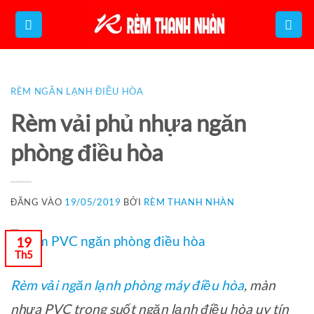
Bỏ
qua
nội
dung
RÈM NGĂN LẠNH ĐIỀU HÒA
Rèm vải phủ nhựa ngăn
phòng điều hòa
ĐĂNG VÀO
19/05/2019
BỞI
RÈM THANH NHÀN
19
Th5
Rèm vải ngăn lạnh phòng máy điều hòa
, màn
nhựa PVC trong suốt ngăn lạnh điều hòa uy tín