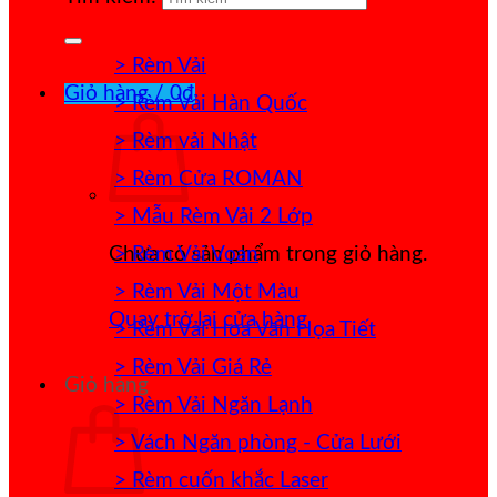
> Rèm Vải
Giỏ hàng /
0
₫
> Rèm Vải Hàn Quốc
> Rèm vải Nhật
> Rèm Cửa ROMAN
> Mẫu Rèm Vải 2 Lớp
> Rèm Vải Voan
Chưa có sản phẩm trong giỏ hàng.
> Rèm Vải Một Màu
Quay trở lại cửa hàng
> Rèm Vải Hoa Văn Họa Tiết
> Rèm Vải Giá Rẻ
Giỏ hàng
> Rèm Vải Ngăn Lạnh
> Vách Ngăn phòng - Cửa Lưới
> Rèm cuốn khắc Laser