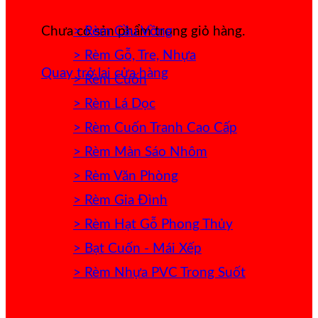
> Rèm Cầu Vồng
Chưa có sản phẩm trong giỏ hàng.
> Rèm Gỗ, Tre, Nhựa
Quay trở lại cửa hàng
> Rèm Cuốn
> Rèm Lá Dọc
> Rèm Cuốn Tranh Cao Cấp
> Rèm Màn Sáo Nhôm
> Rèm Văn Phòng
> Rèm Gia Đình
> Rèm Hạt Gỗ Phong Thủy
> Bạt Cuốn - Mái Xếp
> Rèm Nhựa PVC Trong Suốt