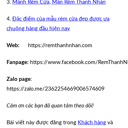
3.
Mành Rèm Cửa, Màn Rèm Thanh Nhàn
4.
Đặc điểm của mẫu rèm cửa đẹp được ưa
chuộng hàng đầu hiện nay
Web:
https://remthanhnhan.com
Fanpage:
https://www.facebook.com/RemThanhN
Zalo page
:
https://zalo.me/2362254669006574609
Cảm ơn các bạn đã quan tâm theo dõi!
Bài viết này được đăng trong
Khách hàng
và