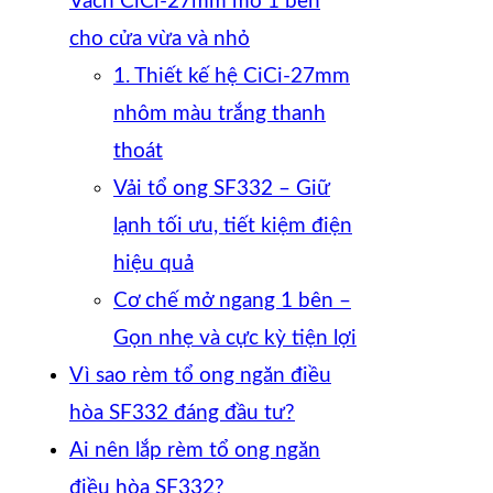
Vách CiCi-27mm mở 1 bên
cho cửa vừa và nhỏ
1. Thiết kế hệ CiCi-27mm
nhôm màu trắng thanh
thoát
Vải tổ ong SF332 – Giữ
lạnh tối ưu, tiết kiệm điện
hiệu quả
Cơ chế mở ngang 1 bên –
Gọn nhẹ và cực kỳ tiện lợi
Vì sao rèm tổ ong ngăn điều
hòa SF332 đáng đầu tư?
Ai nên lắp rèm tổ ong ngăn
điều hòa SF332?