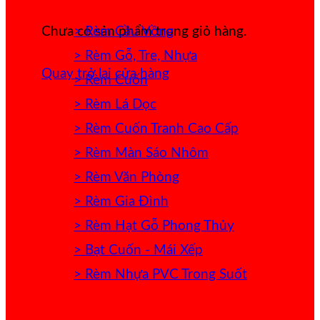
> Rèm Cầu Vồng
Chưa có sản phẩm trong giỏ hàng.
> Rèm Gỗ, Tre, Nhựa
Quay trở lại cửa hàng
> Rèm Cuốn
> Rèm Lá Dọc
> Rèm Cuốn Tranh Cao Cấp
> Rèm Màn Sáo Nhôm
> Rèm Văn Phòng
> Rèm Gia Đình
> Rèm Hạt Gỗ Phong Thủy
> Bạt Cuốn - Mái Xếp
> Rèm Nhựa PVC Trong Suốt