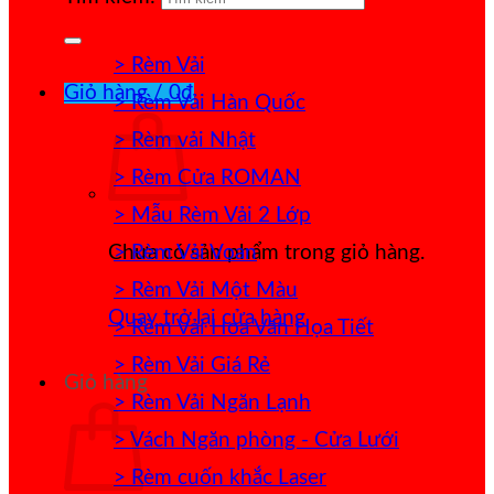
> Rèm Vải
Giỏ hàng /
0
₫
> Rèm Vải Hàn Quốc
> Rèm vải Nhật
> Rèm Cửa ROMAN
> Mẫu Rèm Vải 2 Lớp
> Rèm Vải Voan
Chưa có sản phẩm trong giỏ hàng.
> Rèm Vải Một Màu
Quay trở lại cửa hàng
> Rèm Vải Hoa Văn Họa Tiết
> Rèm Vải Giá Rẻ
Giỏ hàng
> Rèm Vải Ngăn Lạnh
> Vách Ngăn phòng - Cửa Lưới
> Rèm cuốn khắc Laser