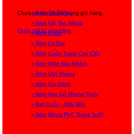
> Rèm Cầu Vồng
Chưa có sản phẩm trong giỏ hàng.
> Rèm Gỗ, Tre, Nhựa
Quay trở lại cửa hàng
> Rèm Cuốn
> Rèm Lá Dọc
> Rèm Cuốn Tranh Cao Cấp
> Rèm Màn Sáo Nhôm
> Rèm Văn Phòng
> Rèm Gia Đình
> Rèm Hạt Gỗ Phong Thủy
> Bạt Cuốn - Mái Xếp
> Rèm Nhựa PVC Trong Suốt