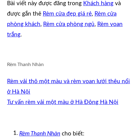
Bài viết này được đăng trong
Khách hàng
và
được gắn thẻ
Rèm cửa đẹp giá rẻ
,
Rèm cửa
phòng khách
,
Rèm cửa phòng ngủ
,
Rèm voan
trắng
.
Rèm Thanh Nhàn
Rèm vải thô một màu và rèm voan lưới thêu nổi
ở Hà Nội
Tư vấn rèm vải một màu ở Hà Đông Hà Nội
Rèm Thanh Nhàn
cho biết: