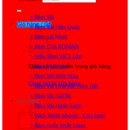
> Rèm Vải
Giỏ hàng /
0
₫
> Rèm Vải Hàn Quốc
> Rèm vải Nhật
> Rèm Cửa ROMAN
> Mẫu Rèm Vải 2 Lớp
> Rèm Vải Voan
Chưa có sản phẩm trong giỏ hàng.
> Rèm Vải Một Màu
Quay trở lại cửa hàng
> Rèm Vải Hoa Văn Họa Tiết
> Rèm Vải Giá Rẻ
Giỏ hàng
> Rèm Vải Ngăn Lạnh
> Vách Ngăn phòng - Cửa Lưới
> Rèm cuốn khắc Laser