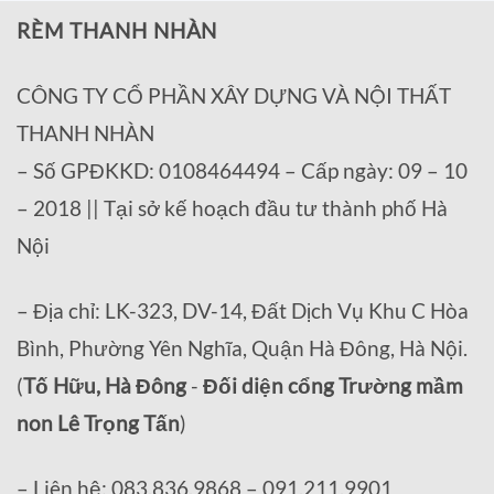
RÈM THANH NHÀN
CÔNG TY CỔ PHẦN XÂY DỰNG VÀ NỘI THẤT
THANH NHÀN
– Số GPĐKKD: 0108464494 – Cấp ngày: 09 – 10
– 2018 || Tại sở kế hoạch đầu tư thành phố Hà
Nội
– Địa chỉ: LK-323, DV-14, Đất Dịch Vụ Khu C Hòa
Bình, Phường Yên Nghĩa, Quận Hà Đông, Hà Nội.
(
Tố Hữu, Hà Đông
-
Đối diện cổng Trường mầm
non Lê Trọng Tấn
)
– Liên hệ: 083.836.9868 – 091.211.9901