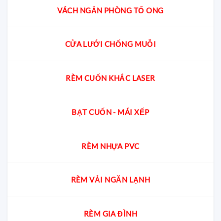
VÁCH NGĂN PHÒNG TỔ ONG
CỬA LƯỚI CHỐNG MUỖI
RÈM CUỐN KHẮC LASER
BẠT CUỐN - MÁI XẾP
RÈM NHỰA PVC
RÈM VẢI NGĂN LẠNH
RÈM GIA ĐÌNH