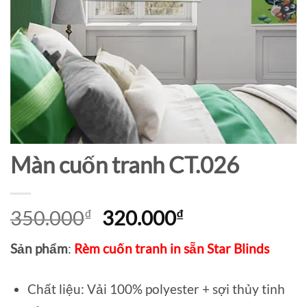
Màn cuốn tranh CT.026
Giá
Giá
350.000
₫
320.000
₫
gốc
hiện
Sản phẩm
:
Rèm cuốn tranh in sẵn Star Blinds
là:
tại
350.000₫.
là:
Chất liệu: Vải 100% polyester + sợi thủy tinh
320.000₫.