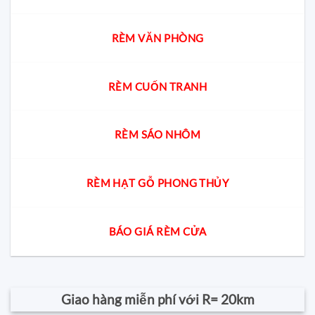
RÈM VĂN PHÒNG
RÈM CUỐN TRANH
RÈM SÁO NHÔM
RÈM HẠT GỖ PHONG THỦY
BÁO GIÁ RÈM CỬA
Giao hàng miễn phí với R= 20km