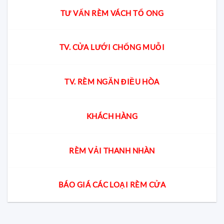
TƯ VẤN RÈM VÁCH TỔ ONG
TV. CỬA LƯỚI CHỐNG MUỖI
TV. RÈM NGĂN ĐIỀU HÒA
KHÁCH HÀNG
RÈM VẢI THANH NHÀN
BÁO GIÁ CÁC LOẠI RÈM CỬA