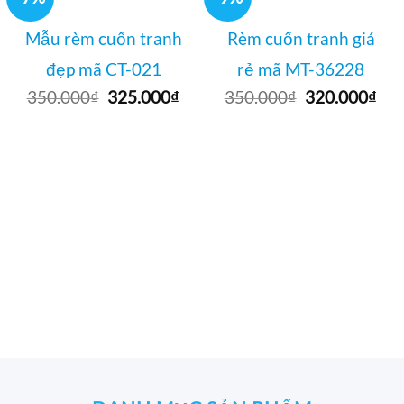
Mẫu rèm cuốn tranh
Rèm cuốn tranh giá
đẹp mã CT-021
rẻ mã MT-36228
Giá
Giá
Giá
Giá
350.000
₫
325.000
₫
350.000
₫
320.000
₫
gốc
hiện
gốc
hiệ
là:
tại
là:
tại
350.000₫.
là:
350.000₫.
là:
325.000₫.
320