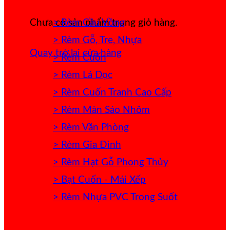
> Rèm Cầu Vồng
Chưa có sản phẩm trong giỏ hàng.
> Rèm Gỗ, Tre, Nhựa
Quay trở lại cửa hàng
> Rèm Cuốn
> Rèm Lá Dọc
> Rèm Cuốn Tranh Cao Cấp
> Rèm Màn Sáo Nhôm
> Rèm Văn Phòng
> Rèm Gia Đình
> Rèm Hạt Gỗ Phong Thủy
> Bạt Cuốn - Mái Xếp
> Rèm Nhựa PVC Trong Suốt