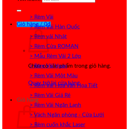
> Rèm Vải
Giỏ hàng /
0
₫
> Rèm Vải Hàn Quốc
> Rèm vải Nhật
> Rèm Cửa ROMAN
> Mẫu Rèm Vải 2 Lớp
> Rèm Vải Voan
Chưa có sản phẩm trong giỏ hàng.
> Rèm Vải Một Màu
Quay trở lại cửa hàng
> Rèm Vải Hoa Văn Họa Tiết
> Rèm Vải Giá Rẻ
Giỏ hàng
> Rèm Vải Ngăn Lạnh
> Vách Ngăn phòng - Cửa Lưới
> Rèm cuốn khắc Laser