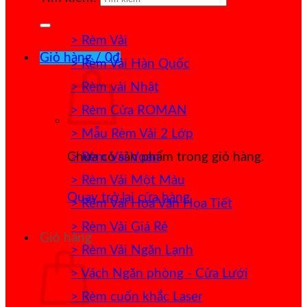
> Rèm Vải
Giỏ hàng /
0
₫
> Rèm Vải Hàn Quốc
> Rèm vải Nhật
> Rèm Cửa ROMAN
> Mẫu Rèm Vải 2 Lớp
> Rèm Vải Voan
Chưa có sản phẩm trong giỏ hàng.
> Rèm Vải Một Màu
Quay trở lại cửa hàng
> Rèm Vải Hoa Văn Họa Tiết
> Rèm Vải Giá Rẻ
Giỏ hàng
> Rèm Vải Ngăn Lạnh
> Vách Ngăn phòng - Cửa Lưới
> Rèm cuốn khắc Laser