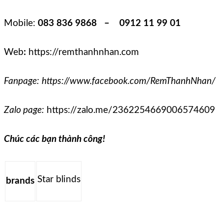
Mobile:
083 836 9868 – 0912 11 99 01
Web
:
https://remthanhnhan.com
Fanpage:
https://www.facebook.com/RemThanhNhan/
Zalo page:
https://zalo.me/2362254669006574609
Chúc các bạn thành công!
Star blinds
brands