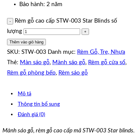
Bảo hành: 2 năm
Rèm gỗ cao cấp STW-003 Star Blinds số
lượng
Thêm vào giỏ hàng
SKU:
STW-003
Danh mục:
Rèm Gỗ, Tre, Nhựa
Thẻ:
Màn sáo gỗ
,
Mành sáo gỗ
,
Rèm gỗ cửa sổ
,
Rèm gỗ phòng bếp
,
Rèm sáo gỗ
Mô tả
Thông tin bổ sung
Đánh giá (0)
Mành sáo gỗ, rèm gỗ cao cấp mã STW-003 Star blinds.