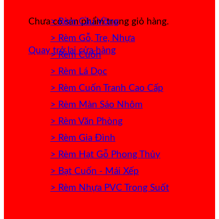
> Rèm Cầu Vồng
Chưa có sản phẩm trong giỏ hàng.
> Rèm Gỗ, Tre, Nhựa
Quay trở lại cửa hàng
> Rèm Cuốn
> Rèm Lá Dọc
> Rèm Cuốn Tranh Cao Cấp
> Rèm Màn Sáo Nhôm
> Rèm Văn Phòng
> Rèm Gia Đình
> Rèm Hạt Gỗ Phong Thủy
> Bạt Cuốn - Mái Xếp
> Rèm Nhựa PVC Trong Suốt