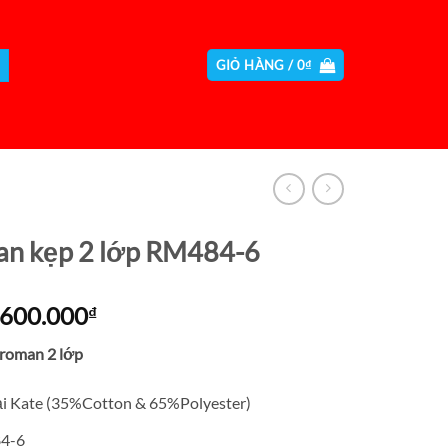
GIỎ HÀNG /
0
₫
n kẹp 2 lớp RM484-6
Giá
Giá
600.000
₫
gốc
hiện
roman 2 lớp
là:
tại
650.000₫.
là:
ải Kate (35%Cotton & 65%Polyester)
600.000₫.
84-6