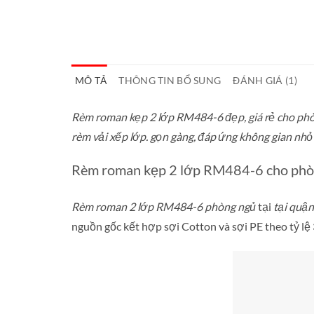
MÔ TẢ
THÔNG TIN BỔ SUNG
ĐÁNH GIÁ (1)
Rèm roman kẹp 2 lớp RM484-6
đẹp, giá rẻ cho ph
rèm vải xếp lớp. gọn gàng, đáp ứng không gian nhỏ 
Rèm roman kẹp 2 lớp RM484-6 cho phò
Rèm roman 2 lớp RM484-6
phòng ngủ
tại
tại quận
nguồn gốc kết hợp sợi Cotton và sợi PE theo tỷ 