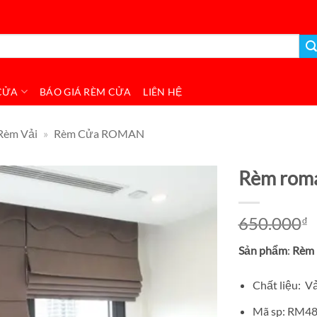
CỬA
BÁO GIÁ RÈM CỬA
LIÊN HỆ
Rèm Vải
»
Rèm Cửa ROMAN
Rèm roma
650.000
₫
Sản phẩm
:
R
èm 
Chất liệu: V
Mã sp: RM4