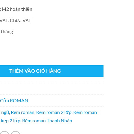
o: M2 hoàn thiện
 VAT: Chưa VAT
 tháng
e
 lớp RM484-6 số lượng
THÊM VÀO GIỎ HÀNG
 Cửa ROMAN
 ngủ
,
Rèm roman
,
Rèm roman 2 lớp
,
Rèm roman
kẹp 2 lớp
,
Rèm roman Thanh Nhàn