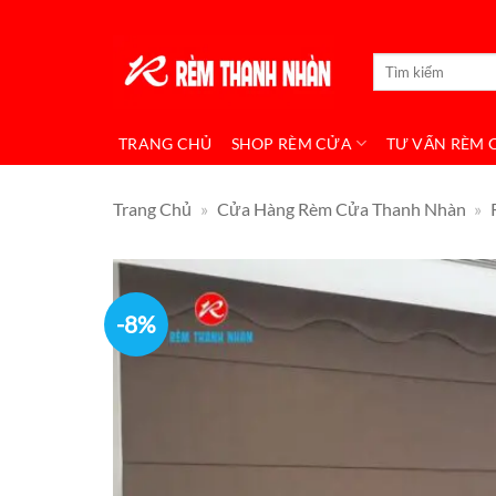
Bỏ
qua
Tìm
nội
kiếm:
dung
TRANG CHỦ
SHOP RÈM CỬA
TƯ VẤN RÈM 
Trang Chủ
»
Cửa Hàng Rèm Cửa Thanh Nhàn
»
-8%