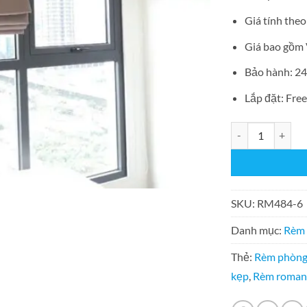
Giá tính the
Giá bao gồm
Bảo hành: 24
Lắp đặt: Fre
Rèm roman kẹp 2
SKU:
RM484-6
Danh mục:
Rèm
Thẻ:
Rèm phòng
kẹp
,
Rèm roman 