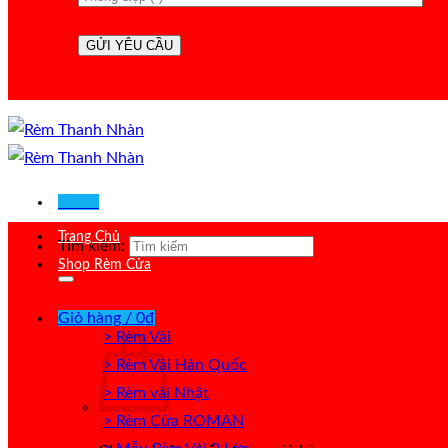
Menu
Trang Chủ
Tìm kiếm:
Shop Rèm Cửa
Giỏ hàng /
0
₫
> Rèm Vải
> Rèm Vải Hàn Quốc
> Rèm vải Nhật
> Rèm Cửa ROMAN