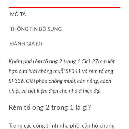
muỗi
MÔ TẢ
cho
cửa
THÔNG TIN BỔ SUNG
sổ,
cửa
ĐÁNH GIÁ (0)
đi
số
Khám phá
rèm tổ ong 2 trong 1
Cici-27mm kết
lượng
hợp cửa lưới chống muỗi SF341 và rèm tổ ong
SF336. Giải pháp chống muỗi, cản nắng, cách
nhiệt và tiết kiệm điện cho nhà ở hiện đại.
Rèm tổ ong 2 trong 1 là gì?
Trong các công trình nhà phố, căn hộ chung