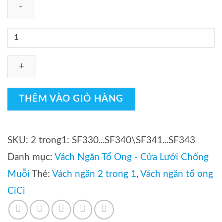
Rèm
tổ
ong
2
trong
THÊM VÀO GIỎ HÀNG
1
Cici-
SKU:
2 trong1: SF330...SF340\SF341...SF343
27mm
Danh mục:
Vách Ngăn Tổ Ong - Cửa Lưới Chống
|
Kết
Muỗi
Thẻ:
Vách ngăn 2 trong 1
,
Vách ngăn tổ ong
hợp
CiCi
lưới
chống