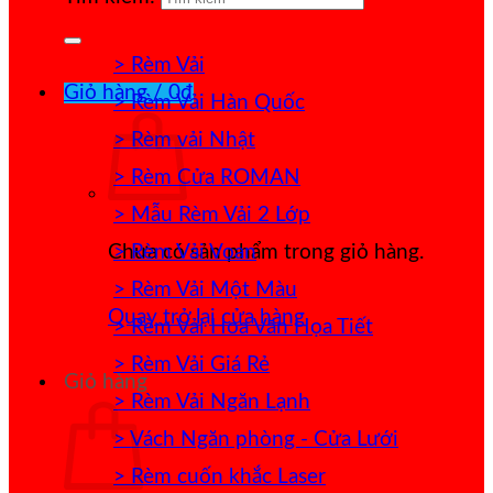
> Rèm Vải
Giỏ hàng /
0
₫
> Rèm Vải Hàn Quốc
> Rèm vải Nhật
> Rèm Cửa ROMAN
> Mẫu Rèm Vải 2 Lớp
> Rèm Vải Voan
Chưa có sản phẩm trong giỏ hàng.
> Rèm Vải Một Màu
Quay trở lại cửa hàng
> Rèm Vải Hoa Văn Họa Tiết
> Rèm Vải Giá Rẻ
Giỏ hàng
> Rèm Vải Ngăn Lạnh
> Vách Ngăn phòng - Cửa Lưới
> Rèm cuốn khắc Laser