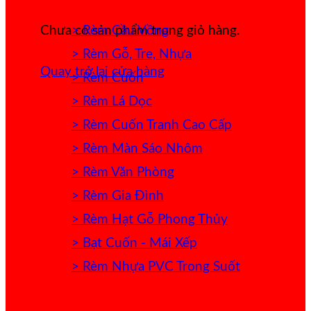
> Rèm Cầu Vồng
Chưa có sản phẩm trong giỏ hàng.
> Rèm Gỗ, Tre, Nhựa
Quay trở lại cửa hàng
> Rèm Cuốn
> Rèm Lá Dọc
> Rèm Cuốn Tranh Cao Cấp
> Rèm Màn Sáo Nhôm
> Rèm Văn Phòng
> Rèm Gia Đình
> Rèm Hạt Gỗ Phong Thủy
> Bạt Cuốn - Mái Xếp
> Rèm Nhựa PVC Trong Suốt