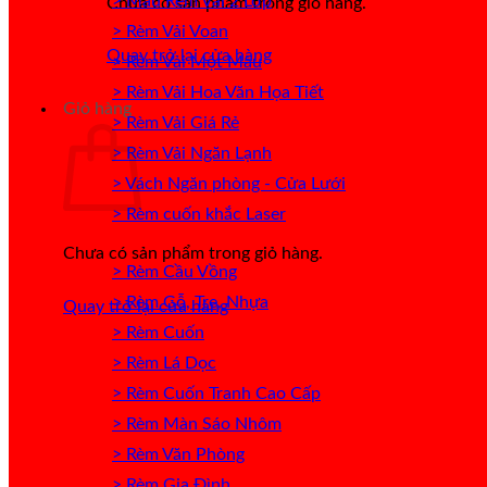
> Mẫu Rèm Vải 2 Lớp
Chưa có sản phẩm trong giỏ hàng.
> Rèm Vải Voan
Quay trở lại cửa hàng
> Rèm Vải Một Màu
> Rèm Vải Hoa Văn Họa Tiết
Giỏ hàng
> Rèm Vải Giá Rẻ
> Rèm Vải Ngăn Lạnh
> Vách Ngăn phòng - Cửa Lưới
> Rèm cuốn khắc Laser
Chưa có sản phẩm trong giỏ hàng.
> Rèm Cầu Vồng
> Rèm Gỗ, Tre, Nhựa
Quay trở lại cửa hàng
> Rèm Cuốn
> Rèm Lá Dọc
> Rèm Cuốn Tranh Cao Cấp
> Rèm Màn Sáo Nhôm
> Rèm Văn Phòng
> Rèm Gia Đình