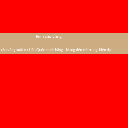
Rèm cầu vồng
cầu vồng xuất xứ Hàn Quốc chính hãng - Mang đến trẻ trung, hiện đại