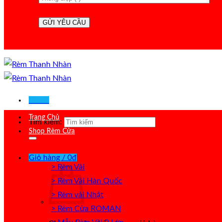
Menu
Trang Chủ
Tìm kiếm:
Shop Rèm Cửa
Giỏ hàng /
0
₫
> Rèm Vải
> Rèm Vải Hàn Quốc
> Rèm vải Nhật
> Rèm Cửa ROMAN