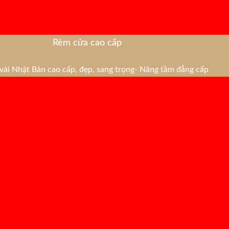
Rèm cửa cao cấp
ải Nhật Bản cao cấp, đẹp, sang trọng- Nâng tầm đẳng cấp