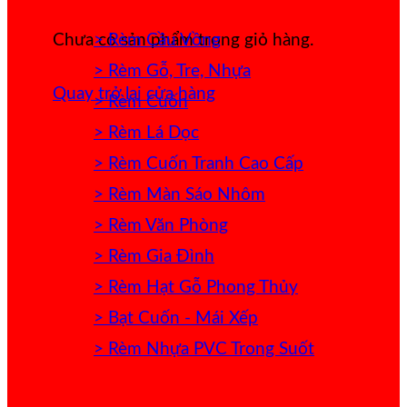
> Rèm Cầu Vồng
Chưa có sản phẩm trong giỏ hàng.
> Rèm Gỗ, Tre, Nhựa
Quay trở lại cửa hàng
> Rèm Cuốn
> Rèm Lá Dọc
> Rèm Cuốn Tranh Cao Cấp
> Rèm Màn Sáo Nhôm
> Rèm Văn Phòng
> Rèm Gia Đình
> Rèm Hạt Gỗ Phong Thủy
> Bạt Cuốn - Mái Xếp
> Rèm Nhựa PVC Trong Suốt