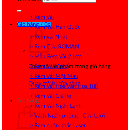
> Rèm Vải
Giỏ hàng /
0
₫
> Rèm Vải Hàn Quốc
> Rèm vải Nhật
> Rèm Cửa ROMAN
> Mẫu Rèm Vải 2 Lớp
> Rèm Vải Voan
Chưa có sản phẩm trong giỏ hàng.
> Rèm Vải Một Màu
Quay trở lại cửa hàng
> Rèm Vải Hoa Văn Họa Tiết
> Rèm Vải Giá Rẻ
Giỏ hàng
> Rèm Vải Ngăn Lạnh
> Vách Ngăn phòng - Cửa Lưới
> Rèm cuốn khắc Laser