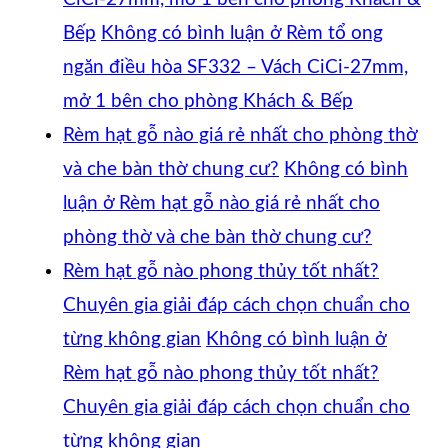
Bếp
Không có bình luận
ở Rèm tổ ong
ngăn điều hòa SF332 – Vách CiCi-27mm,
mở 1 bên cho phòng Khách & Bếp
Rèm hạt gỗ nào giá rẻ nhất cho phòng thờ
và che bàn thờ chung cư?
Không có bình
luận
ở Rèm hạt gỗ nào giá rẻ nhất cho
phòng thờ và che bàn thờ chung cư?
Rèm hạt gỗ nào phong thủy tốt nhất?
Chuyên gia giải đáp cách chọn chuẩn cho
từng không gian
Không có bình luận
ở
Rèm hạt gỗ nào phong thủy tốt nhất?
Chuyên gia giải đáp cách chọn chuẩn cho
từng không gian