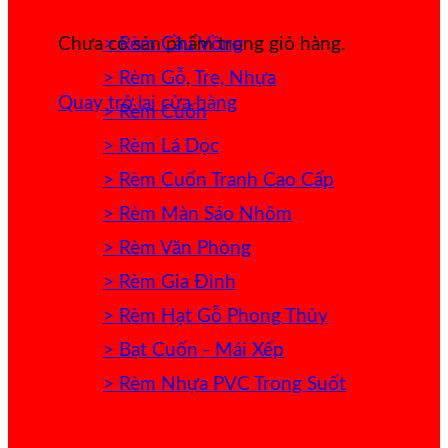
> Rèm Cầu Vồng
Chưa có sản phẩm trong giỏ hàng.
> Rèm Gỗ, Tre, Nhựa
Quay trở lại cửa hàng
> Rèm Cuốn
> Rèm Lá Dọc
> Rèm Cuốn Tranh Cao Cấp
> Rèm Màn Sáo Nhôm
> Rèm Văn Phòng
> Rèm Gia Đình
> Rèm Hạt Gỗ Phong Thủy
> Bạt Cuốn - Mái Xếp
> Rèm Nhựa PVC Trong Suốt