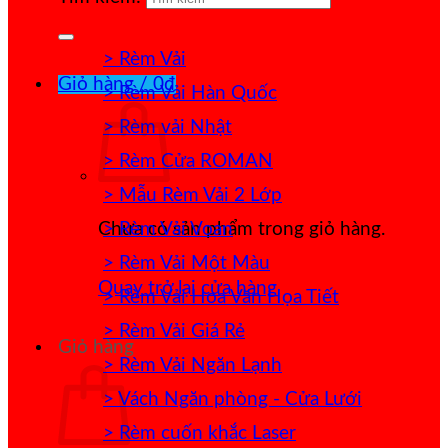
> Rèm Vải
Giỏ hàng /
0
₫
> Rèm Vải Hàn Quốc
> Rèm vải Nhật
> Rèm Cửa ROMAN
> Mẫu Rèm Vải 2 Lớp
> Rèm Vải Voan
Chưa có sản phẩm trong giỏ hàng.
> Rèm Vải Một Màu
Quay trở lại cửa hàng
> Rèm Vải Hoa Văn Họa Tiết
> Rèm Vải Giá Rẻ
Giỏ hàng
> Rèm Vải Ngăn Lạnh
> Vách Ngăn phòng - Cửa Lưới
> Rèm cuốn khắc Laser