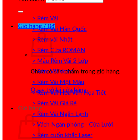
> Rèm Vải
Giỏ hàng /
0
₫
> Rèm Vải Hàn Quốc
> Rèm vải Nhật
> Rèm Cửa ROMAN
> Mẫu Rèm Vải 2 Lớp
> Rèm Vải Voan
Chưa có sản phẩm trong giỏ hàng.
> Rèm Vải Một Màu
Quay trở lại cửa hàng
> Rèm Vải Hoa Văn Họa Tiết
> Rèm Vải Giá Rẻ
Giỏ hàng
> Rèm Vải Ngăn Lạnh
> Vách Ngăn phòng - Cửa Lưới
> Rèm cuốn khắc Laser