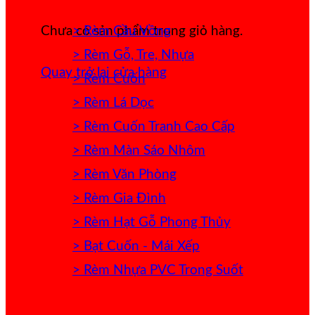
> Rèm Cầu Vồng
Chưa có sản phẩm trong giỏ hàng.
> Rèm Gỗ, Tre, Nhựa
Quay trở lại cửa hàng
> Rèm Cuốn
> Rèm Lá Dọc
> Rèm Cuốn Tranh Cao Cấp
> Rèm Màn Sáo Nhôm
> Rèm Văn Phòng
> Rèm Gia Đình
> Rèm Hạt Gỗ Phong Thủy
> Bạt Cuốn - Mái Xếp
> Rèm Nhựa PVC Trong Suốt