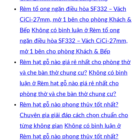
Rèm tổ ong ngăn điều hòa SF332 – Vách
CiCi-27mm, mở 1 bên cho phòng Khách &
Bếp
Không có bình luận
ở Rèm tổ ong
ngăn điều hòa SF332 – Vách CiCi-27mm,
mở 1 bên cho phòng Khách & Bếp
Rèm hạt gỗ nào giá rẻ nhất cho phòng thờ
và che bàn thờ chung cư?
Không có bình
luận
ở Rèm hạt gỗ nào giá rẻ nhất cho
phòng thờ và che bàn thờ chung cư?
Rèm hạt gỗ nào phong thủy tốt nhất?
Chuyên gia giải đáp cách chọn chuẩn cho
từng không gian
Không có bình luận
ở
Rèm hạt gỗ nào phong thủy tốt nhất?