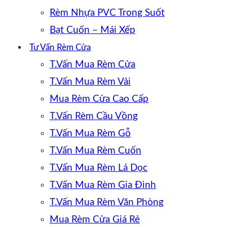
Rèm Nhựa PVC Trong Suốt
Bạt Cuốn – Mái Xếp
Tư Vấn Rèm Cửa
T.Vấn Mua Rèm Cửa
T.Vấn Mua Rèm Vải
Mua Rèm Cửa Cao Cấp
T.Vấn Rèm Cầu Vồng
T.Vấn Mua Rèm Gỗ
T.Vấn Mua Rèm Cuốn
T.Vấn Mua Rèm Lá Dọc
T.Vấn Mua Rèm Gia Đình
T.Vấn Mua Rèm Văn Phòng
Mua Rèm Cửa Giá Rẻ