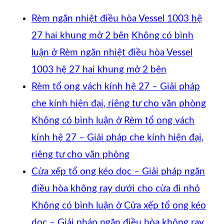
Rèm ngăn nhiệt điều hòa Vessel 1003 hệ
27 hai khung mở 2 bên
Không có bình
luận
ở Rèm ngăn nhiệt điều hòa Vessel
1003 hệ 27 hai khung mở 2 bên
Rèm tổ ong vách kính hệ 27 – Giải pháp
che kính hiện đại, riêng tư cho văn phòng
Không có bình luận
ở Rèm tổ ong vách
kính hệ 27 – Giải pháp che kính hiện đại,
riêng tư cho văn phòng
Cửa xếp tổ ong kéo dọc – Giải pháp ngăn
điều hòa không ray dưới cho cửa đi nhỏ
Không có bình luận
ở Cửa xếp tổ ong kéo
dọc – Giải pháp ngăn điều hòa không ray