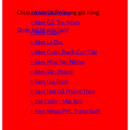
> Rèm Cầu Vồng
Chưa có sản phẩm trong giỏ hàng.
> Rèm Gỗ, Tre, Nhựa
Quay trở lại cửa hàng
> Rèm Cuốn
> Rèm Lá Dọc
> Rèm Cuốn Tranh Cao Cấp
> Rèm Màn Sáo Nhôm
> Rèm Văn Phòng
> Rèm Gia Đình
> Rèm Hạt Gỗ Phong Thủy
> Bạt Cuốn - Mái Xếp
> Rèm Nhựa PVC Trong Suốt