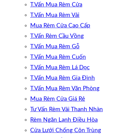
T.Vấn Mua Rèm Cửa
T.Vấn Mua Rèm Vải
Mua Rèm Cửa Cao Cấp
T.Vấn Rèm Cầu Vồng
T.Vấn Mua Rèm Gỗ
T.Vấn Mua Rèm Cuốn
T.Vấn Mua Rèm Lá Dọc
T.Vấn Mua Rèm Gia Đình
T.Vấn Mua Rèm Văn Phòng
Mua Rèm Cửa Giá Rẻ
Tư Vấn Rèm Vải Thanh Nhàn
Rèm Ngăn Lạnh Điều Hòa
Cửa Lưới Chống Côn Trùng