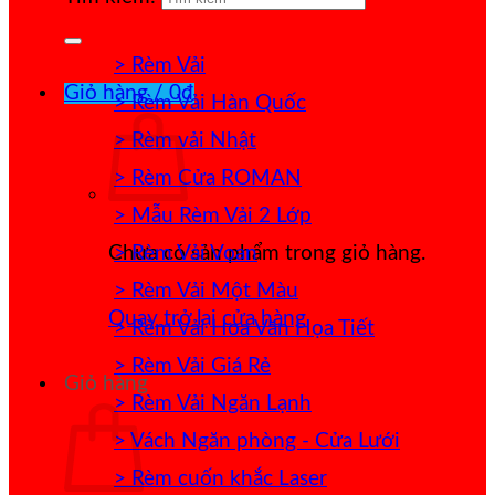
> Rèm Vải
Giỏ hàng /
0
₫
> Rèm Vải Hàn Quốc
> Rèm vải Nhật
> Rèm Cửa ROMAN
> Mẫu Rèm Vải 2 Lớp
> Rèm Vải Voan
Chưa có sản phẩm trong giỏ hàng.
> Rèm Vải Một Màu
Quay trở lại cửa hàng
> Rèm Vải Hoa Văn Họa Tiết
> Rèm Vải Giá Rẻ
Giỏ hàng
> Rèm Vải Ngăn Lạnh
> Vách Ngăn phòng - Cửa Lưới
> Rèm cuốn khắc Laser