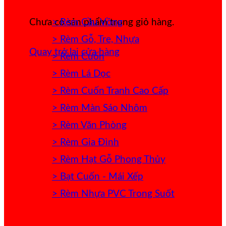
> Rèm Cầu Vồng
Chưa có sản phẩm trong giỏ hàng.
> Rèm Gỗ, Tre, Nhựa
Quay trở lại cửa hàng
> Rèm Cuốn
> Rèm Lá Dọc
> Rèm Cuốn Tranh Cao Cấp
> Rèm Màn Sáo Nhôm
> Rèm Văn Phòng
> Rèm Gia Đình
> Rèm Hạt Gỗ Phong Thủy
> Bạt Cuốn - Mái Xếp
> Rèm Nhựa PVC Trong Suốt