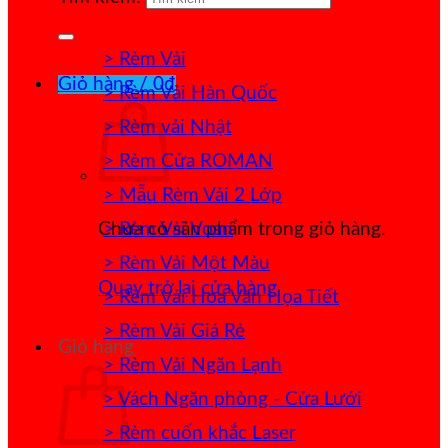
> Rèm Vải
Giỏ hàng /
0
₫
> Rèm Vải Hàn Quốc
> Rèm vải Nhật
> Rèm Cửa ROMAN
> Mẫu Rèm Vải 2 Lớp
> Rèm Vải Voan
Chưa có sản phẩm trong giỏ hàng.
> Rèm Vải Một Màu
Quay trở lại cửa hàng
> Rèm Vải Hoa Văn Họa Tiết
> Rèm Vải Giá Rẻ
Giỏ hàng
> Rèm Vải Ngăn Lạnh
> Vách Ngăn phòng - Cửa Lưới
> Rèm cuốn khắc Laser