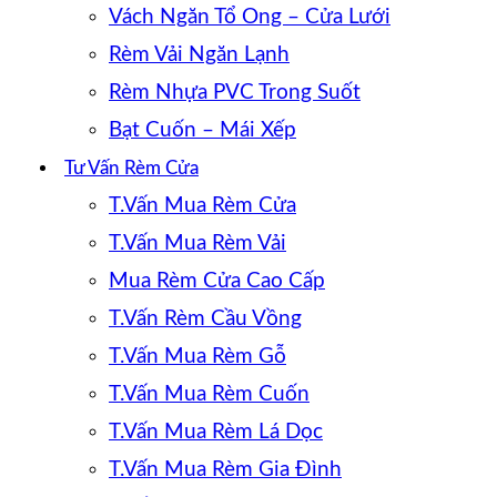
Vách Ngăn Tổ Ong – Cửa Lưới
Rèm Vải Ngăn Lạnh
Rèm Nhựa PVC Trong Suốt
Bạt Cuốn – Mái Xếp
Tư Vấn Rèm Cửa
T.Vấn Mua Rèm Cửa
T.Vấn Mua Rèm Vải
Mua Rèm Cửa Cao Cấp
T.Vấn Rèm Cầu Vồng
T.Vấn Mua Rèm Gỗ
T.Vấn Mua Rèm Cuốn
T.Vấn Mua Rèm Lá Dọc
T.Vấn Mua Rèm Gia Đình