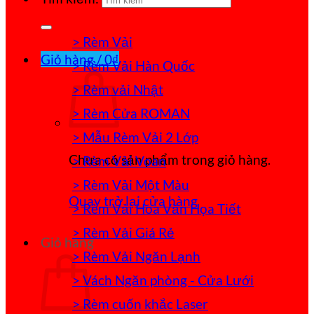
> Rèm Vải
Giỏ hàng /
0
₫
> Rèm Vải Hàn Quốc
> Rèm vải Nhật
> Rèm Cửa ROMAN
> Mẫu Rèm Vải 2 Lớp
Chưa có sản phẩm trong giỏ hàng.
> Rèm Vải Voan
> Rèm Vải Một Màu
Quay trở lại cửa hàng
> Rèm Vải Hoa Văn Họa Tiết
> Rèm Vải Giá Rẻ
Giỏ hàng
> Rèm Vải Ngăn Lạnh
> Vách Ngăn phòng - Cửa Lưới
> Rèm cuốn khắc Laser