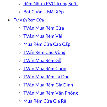
Rèm Nhựa PVC Trong Suốt
Bạt Cuốn – Mái Xếp
Tư Vấn Rèm Cửa
T.Vấn Mua Rèm Cửa
T.Vấn Mua Rèm Vải
Mua Rèm Cửa Cao Cấp
T.Vấn Rèm Cầu Vồng
T.Vấn Mua Rèm Gỗ
T.Vấn Mua Rèm Cuốn
T.Vấn Mua Rèm Lá Dọc
T.Vấn Mua Rèm Gia Đình
T.Vấn Mua Rèm Văn Phòng
Mua Rèm Cửa Giá Rẻ