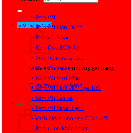
> Rèm Vải
Giỏ hàng /
0
₫
> Rèm Vải Hàn Quốc
> Rèm vải Nhật
> Rèm Cửa ROMAN
> Mẫu Rèm Vải 2 Lớp
> Rèm Vải Voan
Chưa có sản phẩm trong giỏ hàng.
> Rèm Vải Một Màu
Quay trở lại cửa hàng
> Rèm Vải Hoa Văn Họa Tiết
> Rèm Vải Giá Rẻ
Giỏ hàng
> Rèm Vải Ngăn Lạnh
> Vách Ngăn phòng - Cửa Lưới
> Rèm cuốn khắc Laser