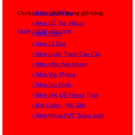
> Rèm Cầu Vồng
Chưa có sản phẩm trong giỏ hàng.
> Rèm Gỗ, Tre, Nhựa
Quay trở lại cửa hàng
> Rèm Cuốn
> Rèm Lá Dọc
> Rèm Cuốn Tranh Cao Cấp
> Rèm Màn Sáo Nhôm
> Rèm Văn Phòng
> Rèm Gia Đình
> Rèm Hạt Gỗ Phong Thủy
> Bạt Cuốn - Mái Xếp
> Rèm Nhựa PVC Trong Suốt