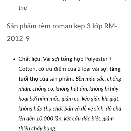
thự
Sản phẩm rèm roman kẹp 3 lớp RM-
2012-9
Chất liệu: Vải sợi tổng hợp Polyester +
Cotton, có ưu điểm của 2 loại vải sợi
tăng
tuổi thọ
của sản phẩm
.
B
ền màu sắc, chống
nhăn, chống co, k
hông hút ẩm, không bị hủy
hoại bởi nấm mốc
,
giảm co, kéo giãn khi giặt,
không hấp thụ chất bẩn và dễ vệ sinh, độ chà
lên đến 10.000 lần
,
kết cấu đặc biệt, giảm
thiểu cháy bùng.