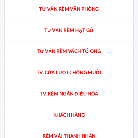
TƯ VẤN RÈM VĂN PHÒNG
TƯ VẤN RÈM HẠT GỖ
TƯ VẤN RÈM VÁCH TỔ ONG
TV. CỬA LƯỚI CHỐNG MUỖI
TV. RÈM NGĂN ĐIỀU HÒA
KHÁCH HÀNG
RÈM VẢI THANH NHÀN