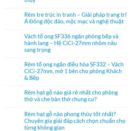
–
kính
kéo
Giải
Không
hiện
xếp
pháp
có
đại,
Rèm tre trúc in tranh – Giải pháp trang trí
–
ngăn
bình
riêng
Giải
điều
Á Đông độc đáo, mộc mạc và nghệ thuật
luận
tư
pháp
hòa
ở
cho
ngăn
Không
không
Rèm
văn
lạnh,
có
ray
hạt
Vách tổ ong SF336 ngăn phòng bếp và
phòng
chắn
bình
dưới
gỗ
bụi
hành lang – Hệ CiCi-27mm nhôm nâu
luận
cho
treo
và
ở
cửa
sang trọng
cửa
tiết
Rèm
đi
ra
kiệm
tre
Không
nhỏ
vào
điều
trúc
có
phòng
Rèm tổ ong ngăn điều hòa SF332 – Vách
hòa
in
bình
thờ
hiệu
CiCi-27mm, mở 1 bên cho phòng Khách
tranh
luận
–
quả
–
ở
& Bếp
Mành
Giải
Vách
hạt
pháp
tổ
Không
gỗ
trang
ong
có
Bách
Rèm hạt gỗ nào giá rẻ nhất cho phòng
trí
SF336
bình
Xanh
thờ và che bàn thờ chung cư?
Á
ngăn
luận
hình
Đông
phòng
ở
Hoa
Không
độc
bếp
Rèm
Sen
có
đáo,
và
tổ
Rèm hạt gỗ nào phong thủy tốt nhất?
phối
bình
mộc
hành
ong
Pơ
Chuyên gia giải đáp cách chọn chuẩn cho
luận
mạc
lang
ngăn
Mu
ở
và
từng không gian
–
điều
sang
Rèm