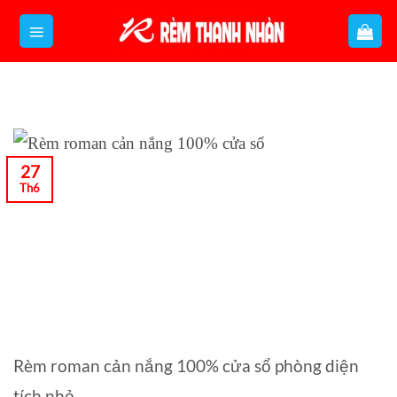
Bỏ
qua
nội
dung
27
Th6
Rèm roman cản nắng 100% cửa sổ phòng diện
tích nhỏ