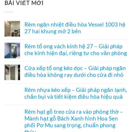
Tư
BÀI VIẾT MỚI
Vấn
Rèm ngăn nhiệt điều hòa Vessel 1003 hệ
27 hai khung mở 2 bên
Không
có
Rèm tổ ong vách kính hệ 27 – Giải pháp
bình
che kính hiện đại, riêng tư cho văn phòng
luận
ở
Không
Rèm
có
ngăn
Cửa xếp tổ ong kéo dọc – Giải pháp ngăn
bình
nhiệt
điều hòa không ray dưới cho cửa đi nhỏ
luận
điều
ở
hòa
Không
Rèm
Vessel
có
tổ
Rèm nhựa kéo xếp – Giải pháp ngăn lạnh,
1003
bình
ong
hệ
chắn bụi và tiết kiệm điều hòa hiệu quả
luận
vách
27
ở
kính
Không
hai
Cửa
hệ
có
khung
xếp
Rèm hạt gỗ treo cửa ra vào phòng thờ –
27
bình
mở
tổ
–
Mành hạt gỗ Bách Xanh hình Hoa Sen
luận
2
ong
Giải
ở
bên
kéo
phối Pơ Mu sang trọng, chuẩn phong
pháp
Rèm
dọc
che
thủy
nhựa