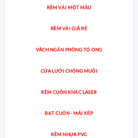
RÈM VẢI MỘT MÀU
RÈM VẢI GIÁ RẺ
VÁCH NGĂN PHÒNG TỔ ONG
CỬA LƯỚI CHỐNG MUỖI
RÈM CUỐN KHẮC LASER
BẠT CUỐN - MÁI XẾP
RÈM NHỰA PVC