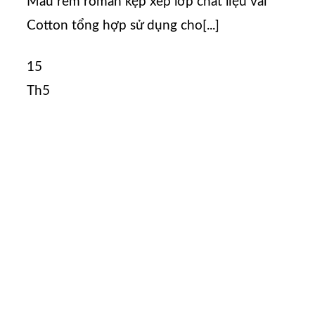
Mẫu rèm roman kẹp xếp lớp chất liệu vải
Cotton tổng hợp sử dụng cho[...]
15
Th5