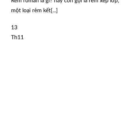
Rèm roman là gì? hay còn gọi là rèm xếp lớp,
một loại rèm kết[...]
13
Th11