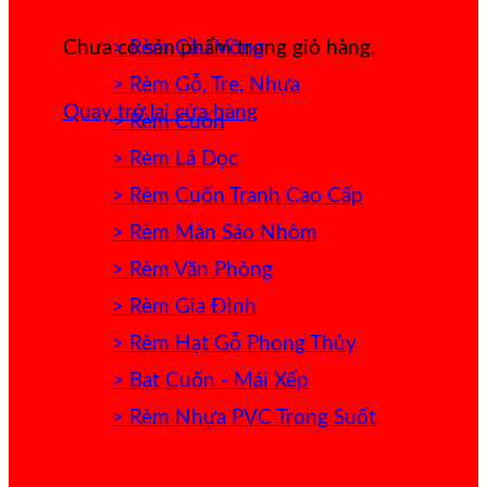
> Rèm Cầu Vồng
Chưa có sản phẩm trong giỏ hàng.
> Rèm Gỗ, Tre, Nhựa
Quay trở lại cửa hàng
> Rèm Cuốn
> Rèm Lá Dọc
> Rèm Cuốn Tranh Cao Cấp
> Rèm Màn Sáo Nhôm
> Rèm Văn Phòng
> Rèm Gia Đình
> Rèm Hạt Gỗ Phong Thủy
> Bạt Cuốn - Mái Xếp
> Rèm Nhựa PVC Trong Suốt