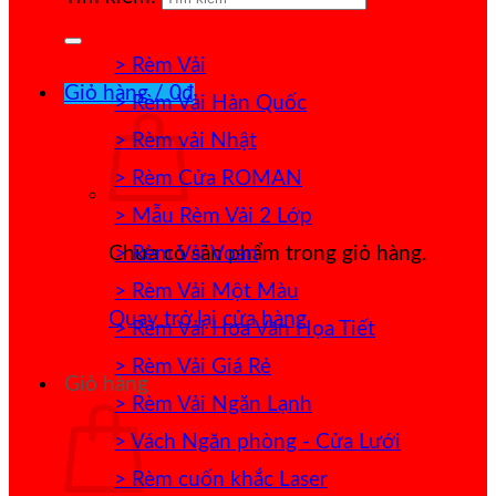
> Rèm Vải
Giỏ hàng /
0
₫
> Rèm Vải Hàn Quốc
> Rèm vải Nhật
> Rèm Cửa ROMAN
> Mẫu Rèm Vải 2 Lớp
> Rèm Vải Voan
Chưa có sản phẩm trong giỏ hàng.
> Rèm Vải Một Màu
Quay trở lại cửa hàng
> Rèm Vải Hoa Văn Họa Tiết
> Rèm Vải Giá Rẻ
Giỏ hàng
> Rèm Vải Ngăn Lạnh
> Vách Ngăn phòng - Cửa Lưới
> Rèm cuốn khắc Laser