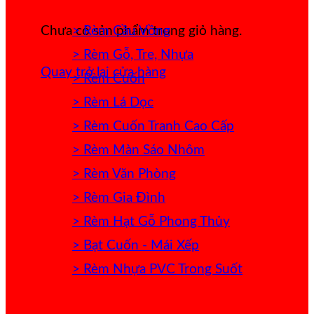
> Rèm Cầu Vồng
Chưa có sản phẩm trong giỏ hàng.
> Rèm Gỗ, Tre, Nhựa
Quay trở lại cửa hàng
> Rèm Cuốn
> Rèm Lá Dọc
> Rèm Cuốn Tranh Cao Cấp
> Rèm Màn Sáo Nhôm
> Rèm Văn Phòng
> Rèm Gia Đình
> Rèm Hạt Gỗ Phong Thủy
> Bạt Cuốn - Mái Xếp
> Rèm Nhựa PVC Trong Suốt