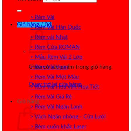
> Rèm Vải
Giỏ hàng /
0
₫
> Rèm Vải Hàn Quốc
> Rèm vải Nhật
> Rèm Cửa ROMAN
> Mẫu Rèm Vải 2 Lớp
> Rèm Vải Voan
Chưa có sản phẩm trong giỏ hàng.
> Rèm Vải Một Màu
Quay trở lại cửa hàng
> Rèm Vải Hoa Văn Họa Tiết
> Rèm Vải Giá Rẻ
Giỏ hàng
> Rèm Vải Ngăn Lạnh
> Vách Ngăn phòng - Cửa Lưới
> Rèm cuốn khắc Laser