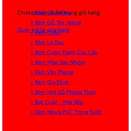
> Rèm Cầu Vồng
Chưa có sản phẩm trong giỏ hàng.
> Rèm Gỗ, Tre, Nhựa
Quay trở lại cửa hàng
> Rèm Cuốn
> Rèm Lá Dọc
> Rèm Cuốn Tranh Cao Cấp
> Rèm Màn Sáo Nhôm
> Rèm Văn Phòng
> Rèm Gia Đình
> Rèm Hạt Gỗ Phong Thủy
> Bạt Cuốn - Mái Xếp
> Rèm Nhựa PVC Trong Suốt