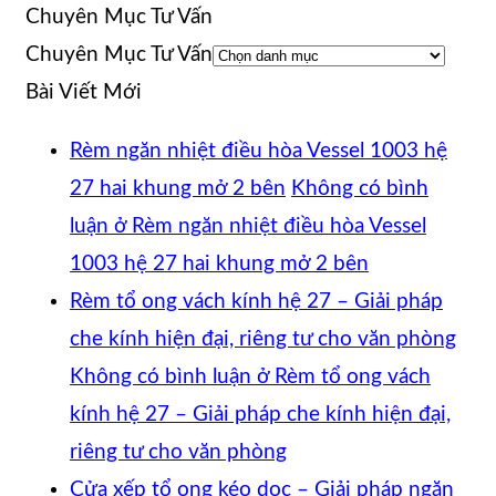
Chuyên Mục Tư Vấn
Chuyên Mục Tư Vấn
Bài Viết Mới
Rèm ngăn nhiệt điều hòa Vessel 1003 hệ
27 hai khung mở 2 bên
Không có bình
luận
ở Rèm ngăn nhiệt điều hòa Vessel
1003 hệ 27 hai khung mở 2 bên
Rèm tổ ong vách kính hệ 27 – Giải pháp
che kính hiện đại, riêng tư cho văn phòng
Không có bình luận
ở Rèm tổ ong vách
kính hệ 27 – Giải pháp che kính hiện đại,
riêng tư cho văn phòng
Cửa xếp tổ ong kéo dọc – Giải pháp ngăn