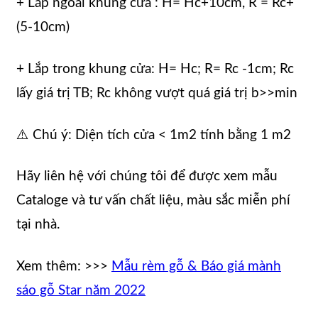
+ Lắp ngoài khung cửa : H= Hc+10cm, R = Rc+
(5-10cm)
+ Lắp trong khung cửa: H= Hc; R= Rc -1cm; Rc
lấy giá trị TB; Rc không vượt quá giá trị b>>min
⚠️ Chú ý: Diện tích cửa < 1m2 tính bằng 1 m2
Hãy liên hệ với chúng tôi để được xem mẫu
Cataloge và tư vấn chất liệu, màu sắc miễn phí
tại nhà.
Xem thêm: >>>
Mẫu rèm gỗ & Báo giá mành
sáo gỗ Star năm 2022