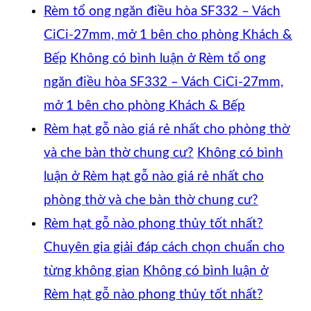
Rèm tổ ong ngăn điều hòa SF332 – Vách
CiCi-27mm, mở 1 bên cho phòng Khách &
Bếp
Không có bình luận
ở Rèm tổ ong
ngăn điều hòa SF332 – Vách CiCi-27mm,
mở 1 bên cho phòng Khách & Bếp
Rèm hạt gỗ nào giá rẻ nhất cho phòng thờ
và che bàn thờ chung cư?
Không có bình
luận
ở Rèm hạt gỗ nào giá rẻ nhất cho
phòng thờ và che bàn thờ chung cư?
Rèm hạt gỗ nào phong thủy tốt nhất?
Chuyên gia giải đáp cách chọn chuẩn cho
từng không gian
Không có bình luận
ở
Rèm hạt gỗ nào phong thủy tốt nhất?