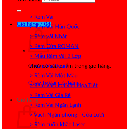
> Rèm Vải
Giỏ hàng /
0
₫
> Rèm Vải Hàn Quốc
> Rèm vải Nhật
> Rèm Cửa ROMAN
> Mẫu Rèm Vải 2 Lớp
> Rèm Vải Voan
Chưa có sản phẩm trong giỏ hàng.
> Rèm Vải Một Màu
Quay trở lại cửa hàng
> Rèm Vải Hoa Văn Họa Tiết
> Rèm Vải Giá Rẻ
Giỏ hàng
> Rèm Vải Ngăn Lạnh
> Vách Ngăn phòng - Cửa Lưới
> Rèm cuốn khắc Laser