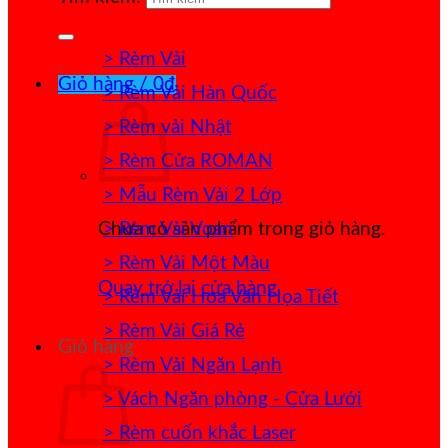
> Rèm Vải
Giỏ hàng /
0
₫
> Rèm Vải Hàn Quốc
> Rèm vải Nhật
> Rèm Cửa ROMAN
> Mẫu Rèm Vải 2 Lớp
> Rèm Vải Voan
Chưa có sản phẩm trong giỏ hàng.
> Rèm Vải Một Màu
Quay trở lại cửa hàng
> Rèm Vải Hoa Văn Họa Tiết
> Rèm Vải Giá Rẻ
Giỏ hàng
> Rèm Vải Ngăn Lạnh
> Vách Ngăn phòng - Cửa Lưới
> Rèm cuốn khắc Laser