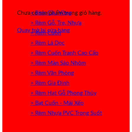
> Rèm Cầu Vồng
Chưa có sản phẩm trong giỏ hàng.
> Rèm Gỗ, Tre, Nhựa
Quay trở lại cửa hàng
> Rèm Cuốn
> Rèm Lá Dọc
> Rèm Cuốn Tranh Cao Cấp
> Rèm Màn Sáo Nhôm
> Rèm Văn Phòng
> Rèm Gia Đình
> Rèm Hạt Gỗ Phong Thủy
> Bạt Cuốn - Mái Xếp
> Rèm Nhựa PVC Trong Suốt