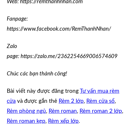
Web: https://remthanhnhan.com
Fanpage:
https://www.facebook.com/RemThanhNhan/
Zalo
page: https://zalo.me/2362254669006574609
Chúc các bạn thành công!
Bài viết này được đăng trong
Tư vấn mua rèm
cửa
và được gắn thẻ
Rèm 2 lớp
,
Rèm cửa sổ
,
Rèm phòng ngủ
,
Rèm roman
,
Rèm roman 2 lớp
,
Rèm roman kẹp
,
Rèm xếp lớp
.