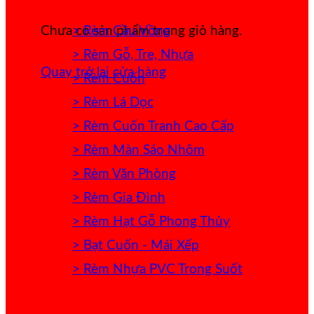
> Rèm Cầu Vồng
Chưa có sản phẩm trong giỏ hàng.
> Rèm Gỗ, Tre, Nhựa
Quay trở lại cửa hàng
> Rèm Cuốn
> Rèm Lá Dọc
> Rèm Cuốn Tranh Cao Cấp
> Rèm Màn Sáo Nhôm
> Rèm Văn Phòng
> Rèm Gia Đình
> Rèm Hạt Gỗ Phong Thủy
> Bạt Cuốn - Mái Xếp
> Rèm Nhựa PVC Trong Suốt