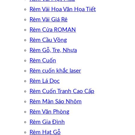
Rèm Vải Hoa Văn Họa Tiết
Rèm Vải Giá Rẻ
Rèm Cửa ROMAN
Rèm Cầu Vồng
Rèm Gỗ, Tre, Nhựa
Rèm Cuốn
Rèm cuốn khắc laser
Rèm Lá Dọc
Rèm Cuốn Tranh Cao Cấp
Rèm Màn Sáo Nhôm
Rèm Văn Phòng
Rèm Gia Đình
Rèm Hạt Gỗ