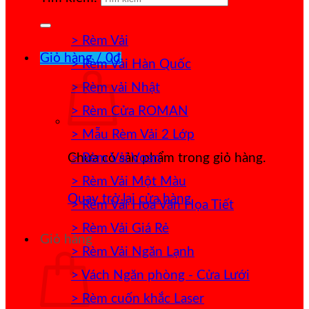
> Rèm Vải
Giỏ hàng /
0
₫
> Rèm Vải Hàn Quốc
> Rèm vải Nhật
> Rèm Cửa ROMAN
> Mẫu Rèm Vải 2 Lớp
> Rèm Vải Voan
Chưa có sản phẩm trong giỏ hàng.
> Rèm Vải Một Màu
Quay trở lại cửa hàng
> Rèm Vải Hoa Văn Họa Tiết
> Rèm Vải Giá Rẻ
Giỏ hàng
> Rèm Vải Ngăn Lạnh
> Vách Ngăn phòng - Cửa Lưới
> Rèm cuốn khắc Laser