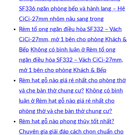
SF336 ngăn phòng bếp và hành lang – Hệ
CiCi-27mm nhôm nâu sang trọng
Rèm tổ ong ngăn điều hòa SF332 – Vách
CiCi-27mm, mở 1 bên cho phòng Khách &
Bếp
Không có bình luận
ở Rèm tổ ong
ngăn điều hòa SF332 – Vách CiCi-27mm,
mở 1 bên cho phòng Khách & Bếp
Rèm hạt gỗ nào giá rẻ nhất cho phòng thờ
và che bàn thờ chung cư?
Không có bình
luận
ở Rèm hạt gỗ nào giá rẻ nhất cho
phòng thờ và che bàn thờ chung cư?
Rèm hạt gỗ nào phong thủy tốt nhất?
Chuyên gia giải đáp cách chọn chuẩn cho