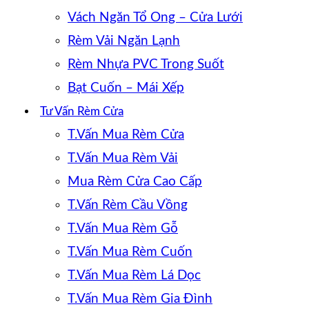
Vách Ngăn Tổ Ong – Cửa Lưới
Rèm Vải Ngăn Lạnh
Rèm Nhựa PVC Trong Suốt
Bạt Cuốn – Mái Xếp
Tư Vấn Rèm Cửa
T.Vấn Mua Rèm Cửa
T.Vấn Mua Rèm Vải
Mua Rèm Cửa Cao Cấp
T.Vấn Rèm Cầu Vồng
T.Vấn Mua Rèm Gỗ
T.Vấn Mua Rèm Cuốn
T.Vấn Mua Rèm Lá Dọc
T.Vấn Mua Rèm Gia Đình