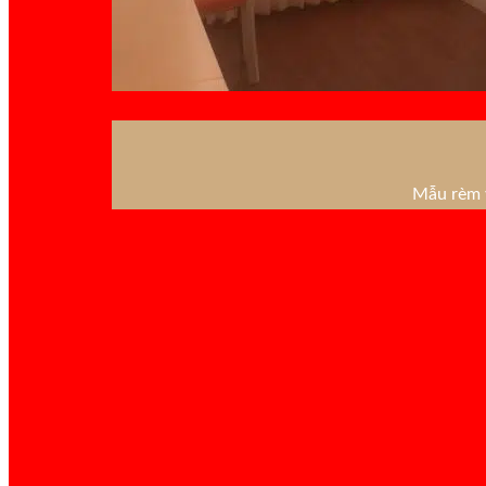
Mẫu rèm v