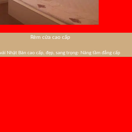
Rèm cửa cao cấp
ải Nhật Bản cao cấp, đẹp, sang trọng- Nâng tầm đẳng cấp