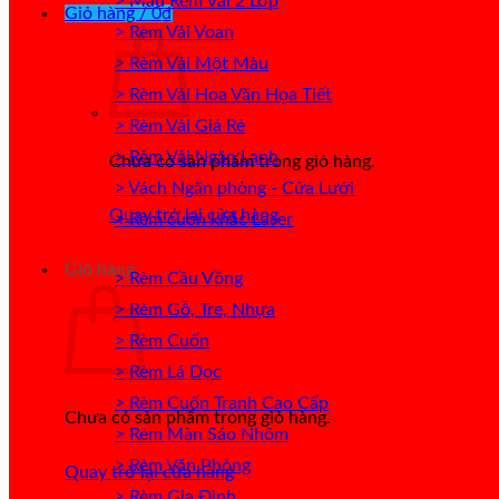
> Mẫu Rèm Vải 2 Lớp
Giỏ hàng /
0
₫
> Rèm Vải Voan
> Rèm Vải Một Màu
> Rèm Vải Hoa Văn Họa Tiết
> Rèm Vải Giá Rẻ
> Rèm Vải Ngăn Lạnh
Chưa có sản phẩm trong giỏ hàng.
> Vách Ngăn phòng - Cửa Lưới
Quay trở lại cửa hàng
> Rèm cuốn khắc Laser
Giỏ hàng
> Rèm Cầu Vồng
> Rèm Gỗ, Tre, Nhựa
> Rèm Cuốn
> Rèm Lá Dọc
> Rèm Cuốn Tranh Cao Cấp
Chưa có sản phẩm trong giỏ hàng.
> Rèm Màn Sáo Nhôm
> Rèm Văn Phòng
Quay trở lại cửa hàng
> Rèm Gia Đình