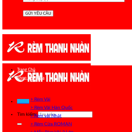
Trang Chủ
Shop Rèm Cửa
> Rèm Vải
Menu
> Rèm Vải Hàn Quốc
Tìm kiếm:
> Rèm vải Nhật
> Rèm Cửa ROMAN