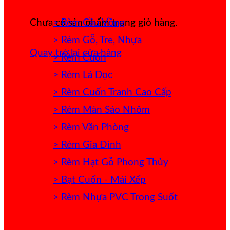
> Rèm Cầu Vồng
Chưa có sản phẩm trong giỏ hàng.
> Rèm Gỗ, Tre, Nhựa
Quay trở lại cửa hàng
> Rèm Cuốn
> Rèm Lá Dọc
> Rèm Cuốn Tranh Cao Cấp
> Rèm Màn Sáo Nhôm
> Rèm Văn Phòng
> Rèm Gia Đình
> Rèm Hạt Gỗ Phong Thủy
> Bạt Cuốn - Mái Xếp
> Rèm Nhựa PVC Trong Suốt