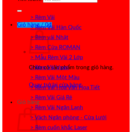
> Rèm Vải
Giỏ hàng /
0
₫
> Rèm Vải Hàn Quốc
> Rèm vải Nhật
> Rèm Cửa ROMAN
> Mẫu Rèm Vải 2 Lớp
> Rèm Vải Voan
Chưa có sản phẩm trong giỏ hàng.
> Rèm Vải Một Màu
Quay trở lại cửa hàng
> Rèm Vải Hoa Văn Họa Tiết
> Rèm Vải Giá Rẻ
Giỏ hàng
> Rèm Vải Ngăn Lạnh
> Vách Ngăn phòng - Cửa Lưới
> Rèm cuốn khắc Laser