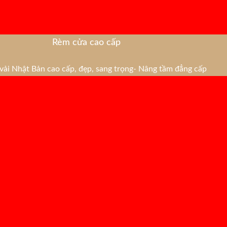
Rèm cửa cao cấp
ải Nhật Bản cao cấp, đẹp, sang trọng- Nâng tầm đẳng cấp