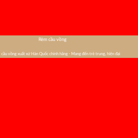
Rèm cầu vồng
cầu vồng xuất xứ Hàn Quốc chính hãng - Mang đến trẻ trung, hiện đại