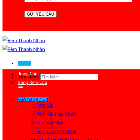
Menu
Trang Chủ
Tìm kiếm:
Shop Rèm Cửa
Giỏ hàng /
0
₫
> Rèm Vải
> Rèm Vải Hàn Quốc
> Rèm vải Nhật
> Rèm Cửa ROMAN