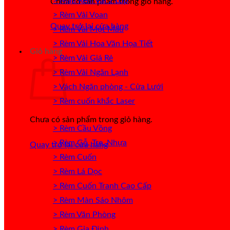
> Mẫu Rèm Vải 2 Lớp
Chưa có sản phẩm trong giỏ hàng.
> Rèm Vải Voan
Quay trở lại cửa hàng
> Rèm Vải Một Màu
> Rèm Vải Hoa Văn Họa Tiết
Giỏ hàng
> Rèm Vải Giá Rẻ
> Rèm Vải Ngăn Lạnh
> Vách Ngăn phòng - Cửa Lưới
> Rèm cuốn khắc Laser
Chưa có sản phẩm trong giỏ hàng.
> Rèm Cầu Vồng
> Rèm Gỗ, Tre, Nhựa
Quay trở lại cửa hàng
> Rèm Cuốn
> Rèm Lá Dọc
> Rèm Cuốn Tranh Cao Cấp
> Rèm Màn Sáo Nhôm
> Rèm Văn Phòng
> Rèm Gia Đình